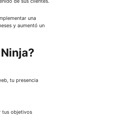
enido de sus clientes.
implementar una 
 meses y aumentó un 
 Ninja?
web, tu presencia 
 tus objetivos 