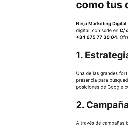
como tus c
Ninja Marketing Digital
digital, con sede en 
C/ 
+34 675 77 30 04
. Of
1. 
Estrategi
Una de las grandes fort
presencia para búsque
posiciones de Google cu
2. 
Campañas
A través de campañas b